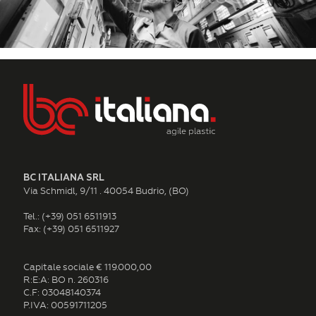
BC ITALIANA SRL
Via Schmidl, 9/11 . 40054 Budrio, (BO)
Tel.: (+39) 051 6511913
Fax: (+39) 051 6511927
Capitale sociale € 119.000,00
R:E:A: BO n. 260316
C.F: 03048140374
P.IVA: 00591711205