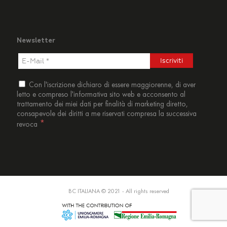
Newsletter
Con l'iscrizione dichiaro di essere maggiorenne, di aver
letto e compreso l'
informativa sito web
e acconsento al
trattamento dei miei dati per finalità di marketing diretto,
consapevole dei diritti a me riservati compresa la successiva
*
revoca
BC ITALIANA © 2021 - All rights reserved