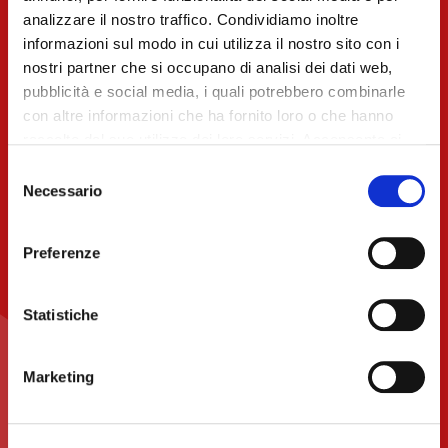
YOUR
analizzare il nostro traffico. Condividiamo inoltre
BUSINESS
informazioni sul modo in cui utilizza il nostro sito con i
nostri partner che si occupano di analisi dei dati web,
pubblicità e social media, i quali potrebbero combinarle
CREATING
con altre informazioni che ha fornito loro o che hanno
raccolto dal suo utilizzo dei loro servizi. Acconsenta ai
NEW
nostri cookie se continua ad utilizzare il nostro sito web.
Selezione
Necessario
del
consenso
WORLDS
Preferenze
IS WHAT WE DO, EVERY
Statistiche
DAY
Marketing