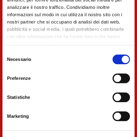
RAPIDITY X
analizzare il nostro traffico. Condividiamo inoltre
informazioni sul modo in cui utilizza il nostro sito con i
PRECISION / ON
nostri partner che si occupano di analisi dei dati web,
pubblicità e social media, i quali potrebbero combinarle
TIME
con altre informazioni che ha fornito loro o che hanno
raccolto dal suo utilizzo dei loro servizi. Acconsenta ai
nostri cookie se continua ad utilizzare il nostro sito web.
Selezione
Necessario
del
THE
consenso
Preferenze
FORMULA
Statistiche
FOR SUCCESS
Marketing
IS VERY