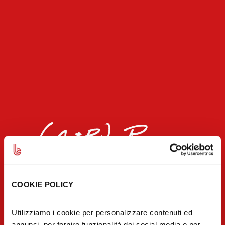
COOKIE POLICY
AGILITY +
Utilizziamo i cookie per personalizzare contenuti ed
annunci, per fornire funzionalità dei social media e per