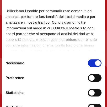
WE THINK
Utilizziamo i cookie per personalizzare contenuti ed
annunci, per fornire funzionalità dei social media e per
RESEARCH
analizzare il nostro traffico. Condividiamo inoltre
informazioni sul modo in cui utilizza il nostro sito con i
nostri partner che si occupano di analisi dei dati web,
WE PRINT FUTURE
pubblicità e social media, i quali potrebbero combinarle
con altre informazioni che ha fornito loro o che hanno
raccolto dal suo utilizzo dei loro servizi. Acconsenta ai
nostri cookie se continua ad utilizzare il nostro sito web.
Selezione
Necessario
del
consenso
Preferenze
Statistiche