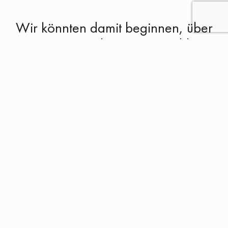
Wir könnten damit beginnen, über
unser Unternehmen zu erzählen,
indem wir sagen, dass wir vor 50
Jahren mit dem Drucken von
Polymeren begonnen haben. Das
sind Worte. Wir müssen ehrlich
sein: In einer schnelllebigen Welt
wie der, in der wir tätig sind, hat
die Geschichte einen absolut
relativen Wert. Als wir anfingen,
verwendeten wir Materialien und
Techniken, die heute prähistorisch
erscheinen, aus der Zeit gefallen.